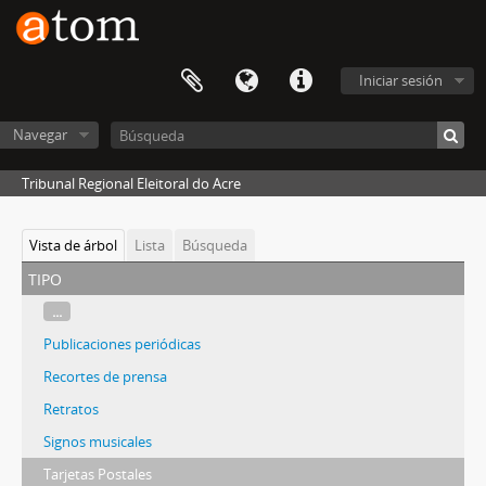
Iniciar sesión
Navegar
Tribunal Regional Eleitoral do Acre
Vista de árbol
Lista
Búsqueda
tipo
...
Publicaciones periódicas
Recortes de prensa
Retratos
Signos musicales
Tarjetas Postales