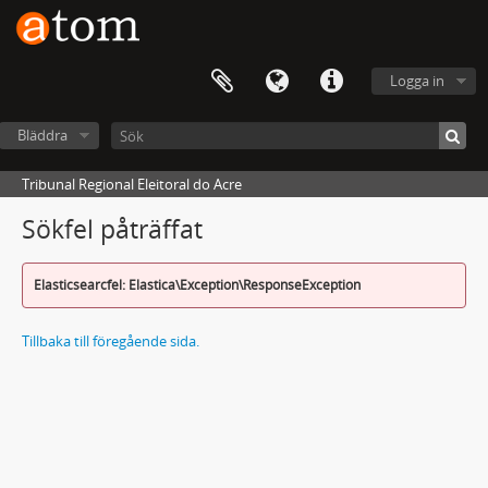
Logga in
Bläddra
Tribunal Regional Eleitoral do Acre
Sökfel påträffat
Elasticsearcfel: Elastica\Exception\ResponseException
Tillbaka till föregående sida.