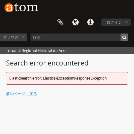
ログイン
ブラウズ
Tribunal Regional Eleitoral do Acre
Search error encountered
Elasticsearch error: Elastica\Exception\ResponseException
前のページに戻る