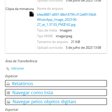
Upload concluído
5 de julho de 2023 13:08
Nome do arquivo
Cópia da miniatura
bfeb8887-d897-48bf-8799-cf12e89159b8-
WhatsApp_Image_2023-06-
27_at_1.37.03_PM
2
142.jpg
Tipo de mídia
Imagem
Tipo MIME
image/jpeg
Tamanho do arquivo
21 KiB
Upload concluído
5 de julho de 2023 13:08
Área de Transferência
Adicionar
Explorar
Relatórios
Navegar como lista
Navegar pelos objetos digitais
Exportar