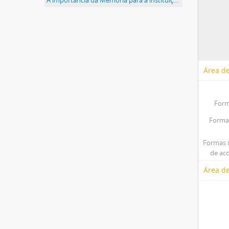
A importância da Memória para a instituição e para a sociedade - participação da mulher nos espaços de poder
Área de
Form
Forma(
Formas 
de ac
Área de