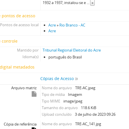
1932 a 1937, instalou-se e
...
»
e pontos de acesso
Pontos de acesso local
Acre
»
Rio Branco - AC
Acre
 controle
Mantido por
Tribunal Regional Eleitoral do Acre
Idioma(s)
português do Brasil
digital metadados
Cópias de Acesso
Arquivo matriz
Nome do arquivo
TRE-AC.jpeg
Tipo de mídia
Imagem
Tipo MIME
image/jpeg
Tamanho do arquivo
118.6 KiB
Upload concluído
3 de julho de 2023 09:26
Nome do arquivo
TRE-AC_141.jpg
Cópia de referência