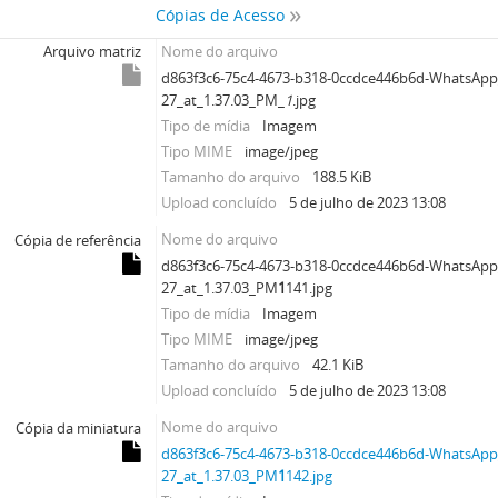
Cópias de Acesso
Arquivo matriz
Nome do arquivo
d863f3c6-75c4-4673-b318-0ccdce446b6d-WhatsApp
27_at_1.37.03_PM_
1
.jpg
Tipo de mídia
Imagem
Tipo MIME
image/jpeg
Tamanho do arquivo
188.5 KiB
Upload concluído
5 de julho de 2023 13:08
Nome do arquivo
Cópia de referência
d863f3c6-75c4-4673-b318-0ccdce446b6d-WhatsApp
27_at_1.37.03_PM
1
141.jpg
Tipo de mídia
Imagem
Tipo MIME
image/jpeg
Tamanho do arquivo
42.1 KiB
Upload concluído
5 de julho de 2023 13:08
Nome do arquivo
Cópia da miniatura
d863f3c6-75c4-4673-b318-0ccdce446b6d-WhatsApp
27_at_1.37.03_PM
1
142.jpg