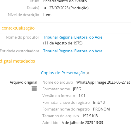
Título
Encerramento do Evento
Data(s)
27/07/2023 (Produção)
Nível de descrição
Item
 contextualização
Nome do produtor
Tribunal Regional Eleitoral do Acre
(11 de Agosto de 1975)
Entidade custodiadora
Tribunal Regional Eleitoral do Acre
digital metadados
Cópias de Preservação
Arquivo original
Nome do arquivo
WhatsApp Image 2023-06-27 at 1
Formatar nome
JPEG
Versão do formato
1.01
Formatar chave do registro
fmt/43
Formatar nome do registro
PRONOM
Tamanho do arquivo
192.9 KiB
Admitido
5 de julho de 2023 13:03