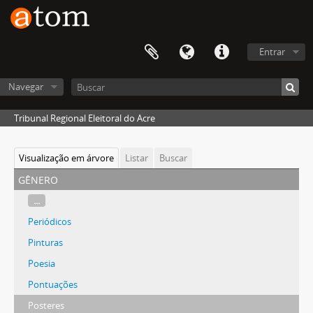
Entrar
Navegar
Tribunal Regional Eleitoral do Acre
Visualização em árvore
Listar
Buscar
gênero
...
Periódicos
Pinturas
Poesia
Pontuações
Posteres