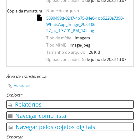
Upload concluído
5 de julho de 2023 13:07
Nome do arquivo
Cópia da miniatura
5890499d-0247-4b75-84e0-1bb5220a7390-
WhatsApp_Image_2023-06-
27_at_1.37.01_PM_142.jpg
Tipo de mídia
Imagem
Tipo MIME
image/jpeg
Tamanho do arquivo
26 KiB
Upload concluído
5 de julho de 2023 13:07
Área de Transferência
Adicionar
Explorar
Relatórios
Navegar como lista
Navegar pelos objetos digitais
Exportar