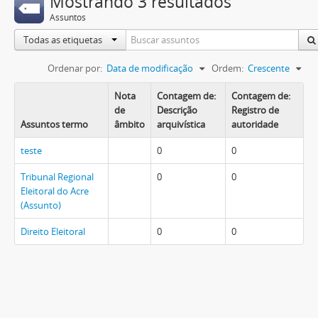
Mostrando 3 resultados
Assuntos
Todas as etiquetas
Ordenar por:
Data de modificação
Ordem:
Crescente
Nota
Contagem de:
Contagem de:
de
Descrição
Registro de
Assuntos termo
âmbito
arquivística
autoridade
teste
0
0
Tribunal Regional
0
0
Eleitoral do Acre
(Assunto)
Direito Eleitoral
0
0