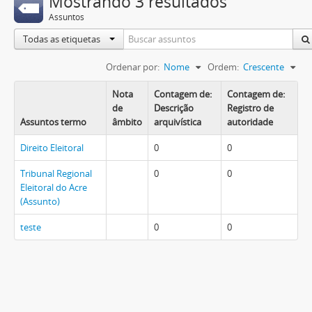
Mostrando 3 resultados
Assuntos
Todas as etiquetas
Ordenar por:
Nome
Ordem:
Crescente
Nota
Contagem de:
Contagem de:
de
Descrição
Registro de
Assuntos termo
âmbito
arquivística
autoridade
Direito Eleitoral
0
0
Tribunal Regional
0
0
Eleitoral do Acre
(Assunto)
teste
0
0