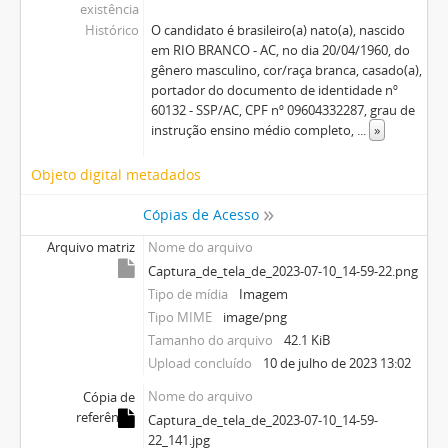
existência
Histórico
O candidato é brasileiro(a) nato(a), nascido
em RIO BRANCO - AC, no dia 20/04/1960, do
gênero masculino, cor/raça branca, casado(a),
portador do documento de identidade nº
60132 - SSP/AC, CPF nº 09604332287, grau de
instrução ensino médio completo,
...
»
Objeto digital metadados
Cópias de Acesso
Arquivo matriz
Nome do arquivo
Captura_de_tela_de_2023-07-10_14-59-22.png
Tipo de mídia
Imagem
Tipo MIME
image/png
Tamanho do arquivo
42.1 KiB
Upload concluído
10 de julho de 2023 13:02
Nome do arquivo
Cópia de
referência
Captura_de_tela_de_2023-07-10_14-59-
22_141.jpg