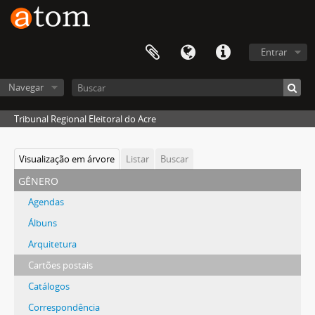
Entrar
Navegar
Tribunal Regional Eleitoral do Acre
Visualização em árvore
Listar
Buscar
gênero
Agendas
Álbuns
Arquitetura
Cartões postais
Catálogos
Correspondência