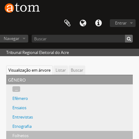
Entrar
Navegar
Tribunal Regional Eleitoral do Acre
Visualização em árvore
Listar
Buscar
gênero
...
Efêmero
Ensaios
Entrevistas
Etnografia
Folhetos