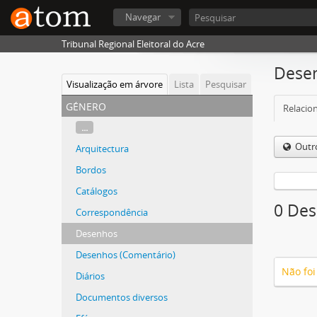
Navegar
Tribunal Regional Eleitoral do Acre
Dese
Visualização em árvore
Lista
Pesquisar
género
Relacion
...
Outr
Arquitectura
Bordos
Catálogos
0 Des
Correspondência
Desenhos
Desenhos (Comentário)
Não foi
Diários
Documentos diversos