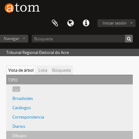
Iniciar sesión
Navegar
Tribunal Regional Eleitoral do Acre
Vista de árbol
Lista
Búsqueda
tipo
...
Broadsides
Catálogos
Correspondencia
Diarios
Dibujos