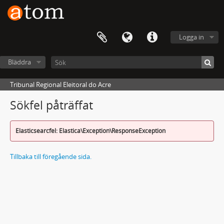
Logga in
Bläddra
Tribunal Regional Eleitoral do Acre
Sökfel påträffat
Elasticsearcfel: Elastica\Exception\ResponseException
Tillbaka till föregående sida.