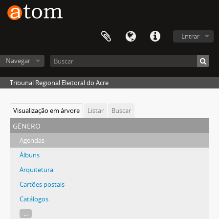
Entrar
Navegar
Tribunal Regional Eleitoral do Acre
Visualização em árvore
Listar
Buscar
gênero
Agendas
Álbuns
Arquitetura
Cartões postais
Catálogos
...