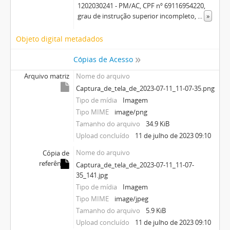
1202030241 - PM/AC, CPF nº 69116954220,
grau de instrução superior incompleto,
...
»
Objeto digital metadados
Cópias de Acesso
Arquivo matriz
Nome do arquivo
Captura_de_tela_de_2023-07-11_11-07-35.png
Tipo de mídia
Imagem
Tipo MIME
image/png
Tamanho do arquivo
34.9 KiB
Upload concluído
11 de julho de 2023 09:10
Nome do arquivo
Cópia de
referência
Captura_de_tela_de_2023-07-11_11-07-
35_141.jpg
Tipo de mídia
Imagem
Tipo MIME
image/jpeg
Tamanho do arquivo
5.9 KiB
Upload concluído
11 de julho de 2023 09:10