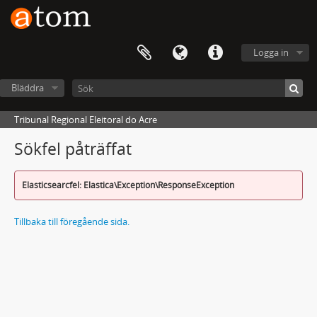
Logga in
Bläddra
Tribunal Regional Eleitoral do Acre
Sökfel påträffat
Elasticsearcfel: Elastica\Exception\ResponseException
Tillbaka till föregående sida.