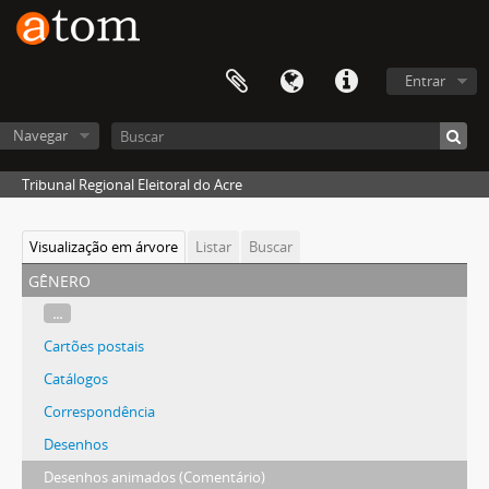
Entrar
Navegar
Tribunal Regional Eleitoral do Acre
Visualização em árvore
Listar
Buscar
gênero
...
Cartões postais
Catálogos
Correspondência
Desenhos
Desenhos animados (Comentário)